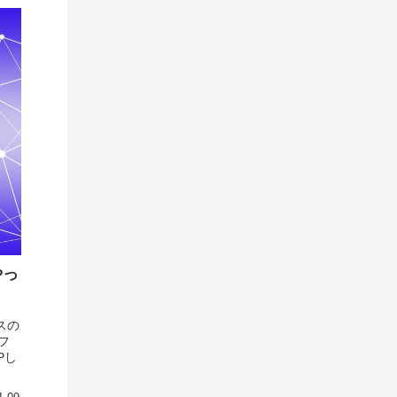
やっ
スの
フ
Pし