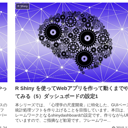
R Shiny
やっ
R Shiny を使ってWebアプリを作って動くまで
てみる（5）ダッシュボードの設定1
スの
本シリーズでは、「心理学の尺度開発」に特化した、GUIベー
フ
統計処理ソフトを作り上げることを目指しています。本日は、
ドバー
レームワークとなるshinydashboardの設定です。作りながらU
ていますので、ご指摘など歓迎です。フレームワー...