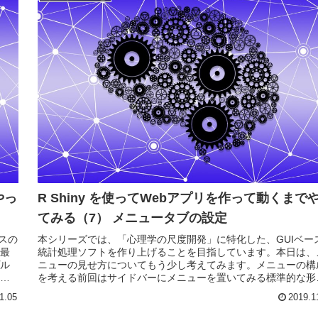
やっ
R Shiny を使ってWebアプリを作って動くまで
てみる（7） メニュータブの設定
スの
本シリーズでは、「心理学の尺度開発」に特化した、GUIベー
最
統計処理ソフトを作り上げることを目指しています。本日は、
ル
ニューの見せ方についてもう少し考えてみます。メニューの構
開
を考える前回はサイドバーにメニューを置いてみる標準的な形
考え...
1.05
2019.1