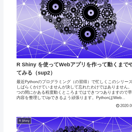
R Shiny を使ってWebアプリを作って動くまで
てみる（sup2）
最近Pythonのプログラミング（の習得）で忙しくこのシリー
しばらくかけていませんが決して忘れたわけではありません。
つの間にかある程度動くところまではできつつありますので早
内容を整理してUpできるよう頑張ります。PythonはWeb...
2020.0
R Shiny