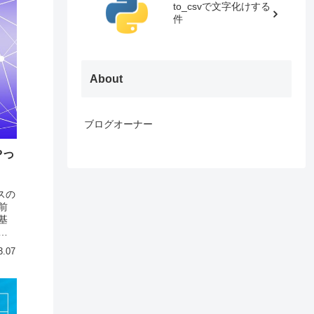
to_csvで文字化けする
件
About
ブログオーナー
やっ
スの
前
基
定
3.07