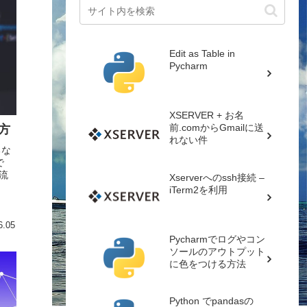
Edit as Table in
Pycharm
XSERVER + お名
前.comからGmailに送
い方
れない件
るな
で
主流
Xserverへのssh接続 –
iTerm2を利用
6.05
Pycharmでログやコン
ソールのアウトプット
に色をつける方法
Python でpandasの