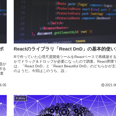
ポ
Reactのライブラリ「React DnD」の基本的使
Rで作っていた心理尺度開発ツールをReactベースで再構築す
かでドラッグ＆ドロップが必要になったので調査。React界隈
題が
は、「React DnD」と「React Beautiful DnD」のどちらかが
作る
のようだ。今回はこのうち、設...
査
6.05
2021.0
R Shiny