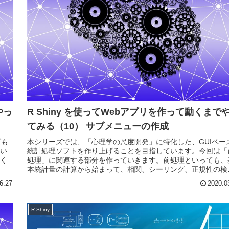
やっ
R Shiny を使ってWebアプリを作って動くまで
てみる（10） サブメニューの作成
ズも
本シリーズでは、「心理学の尺度開発」に特化した、GUIベー
い
統計処理ソフトを作り上げることを目指しています。今回は「
く
処理」に関連する部分を作っていきます。前処理といっても、
本統計量の計算から始まって、相関、シーリング、正規性の検
など...
6.27
2020.0
R Shiny