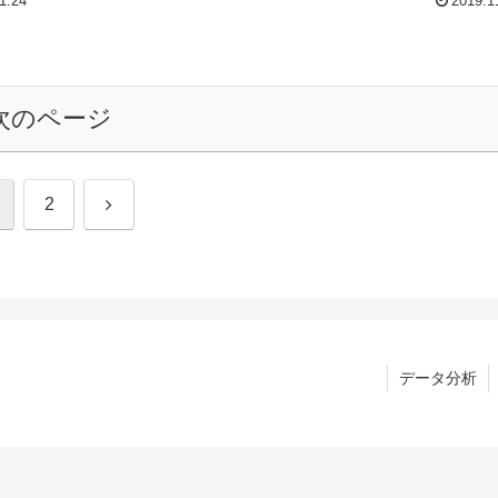
1.24
2019.1
次のページ
次
2
へ
データ分析