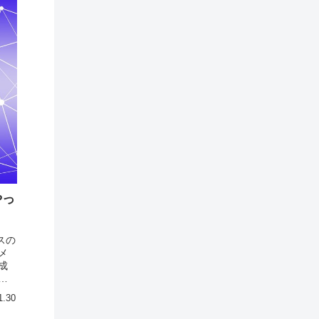
やっ
スの
メ
成
を
1.30