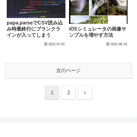
papa.parseでCSV読み込
iOSシミュレータの画像サ
み時最終行にブランクラ
ンプルを増やす方法
インが入ってしまう
2021.07.01
2021.06.19
次のページ
次
1
2
へ