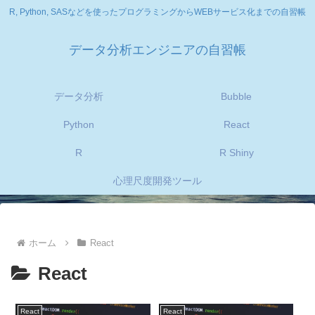
R, Python, SASなどを使ったプログラミングからWEBサービス化までの自習帳
データ分析エンジニアの自習帳
データ分析
Bubble
Python
React
R
R Shiny
心理尺度開発ツール
ホーム
React
React
React
React