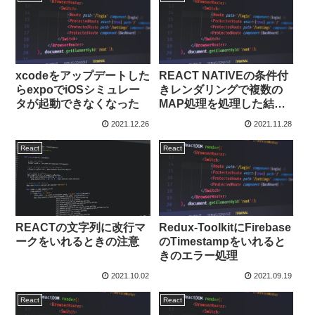
xcodeをアップデートした
REACT NATIVEの条件付
らexpoでiOSシミュレー
きレンダリングで複数の
タが起動できなくなった
MAP処理を処理した結果
を利用して表示する方法
2021.12.26
2021.11.28
React
React
REACTの文字列に改行マ
Redux-ToolkitにFirebase
ークをいれるときの注意
のTimestampをいれると
きのエラー処理
2021.10.02
2021.09.19
React
React