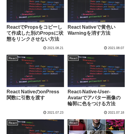
ReactでPropsをコピーし
React Nativeで黄色い
て作成した別のPropsに状
Warningを消す方法
態をリンクさせない方法
2021.08.21
2021.08.07
React
React
React NativeのonPress
React-Native-User-
関数に引数を渡す
Avatarでアバター画像の
輪郭に色をつける方法
2021.07.23
2021.07.18
React
React